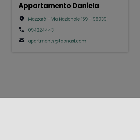
Appartamento Daniela
Mazzarò - Via Nazionale 159 - 98039
094224443
apartments@taonasi.com
FOLLOW US