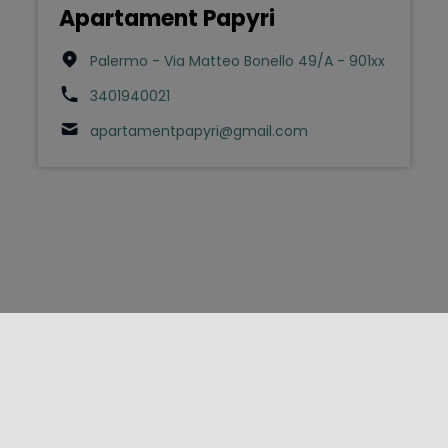
Apartament Papyri
Palermo - Via Matteo Bonello 49/A - 901xx
3401940021
apartamentpapyri@gmail.com
FOLLOW US