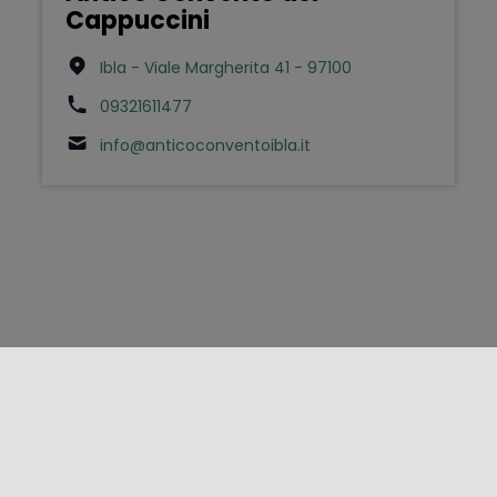
Cappuccini
Ibla - Viale Margherita 41 - 97100
09321611477
info@anticoconventoibla.it
FOLLOW US