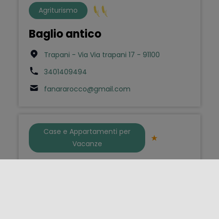
Agriturismo
Baglio antico
Trapani - Via Via trapani 17 - 91100
3401409494
fanararocco@gmail.com
Case e Appartamenti per
Vacanze
Baglio Antico Forno
Ustica - Via San Bartolomeo 47 - 90010
baglioanticofornoustica@gmail.com