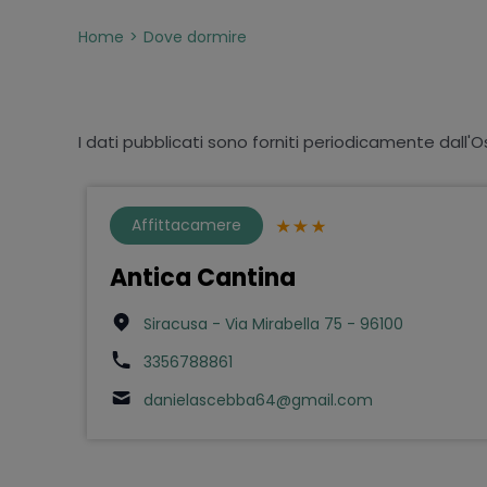
Home
Dove dormire
I dati pubblicati sono forniti periodicamente dall'O
Affittacamere
Antica Cantina
Siracusa - Via Mirabella 75 - 96100
3356788861
danielascebba64@gmail.com