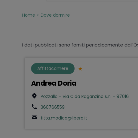
Home
Dove dormire
I dati pubblicati sono forniti periodicamente dall'O
Affittacamere
Andrea Doria
Pozzallo - Via C.da Raganzino s.n. - 97016
360766559
titta.modica@libero.it