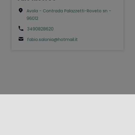
Avola - Contrada Palazzetti-Roveto sn -
96012
3490828620
fabio.salonia@hotmail.it
FOLLOW US