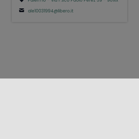
ale10031994@libero.it
FOLLOW US