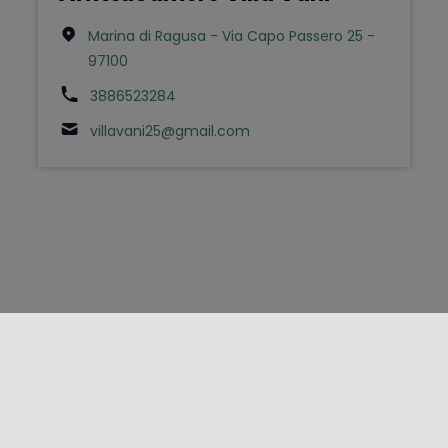
Marina di Ragusa - Via Capo Passero 25 -
97100
3886523284
villavani25@gmail.com
FOLLOW US