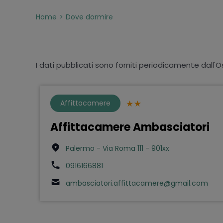
Home
Dove dormire
I dati pubblicati sono forniti periodicamente dall'O
Affittacamere
Affittacamere Ambasciatori
Palermo - Via Roma 111 - 901xx
0916166881
ambasciatori.affittacamere@gmail.com