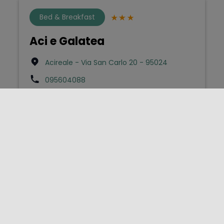
Bed & Breakfast
Aci e Galatea
Acireale - Via San Carlo 20 - 95024
095604088
info@aciegalatea.it
Bed & Breakfast
Aci maremonti
Acireale - Via Guido Gozzano 30 - 95024
095605093
acimaremonti@gmail.com