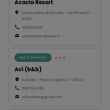
Acacia Resort
Campofelice di Roccella - Via Himera 6 -
90010
0921935400
acaciaresort@scear.it
Bed & Breakfast
Aci (b&b)
Acireale - Piazza Odigitria 3 - 95024
0957634765
infoacibeb@gmail.com