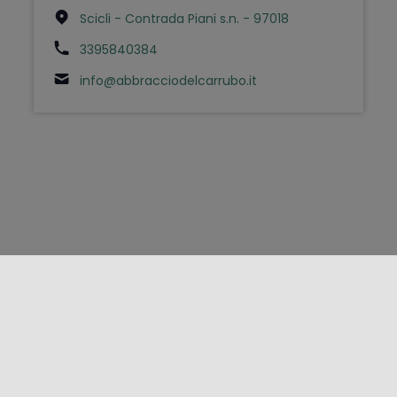
Scicli - Contrada Piani s.n. - 97018
3395840384
info@abbracciodelcarrubo.it
FOLLOW US