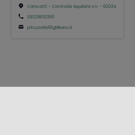
Canicattì - Contrada Aquilata s.n. - 92024
09221800390
pitruzzella55@libero.it
FOLLOW US