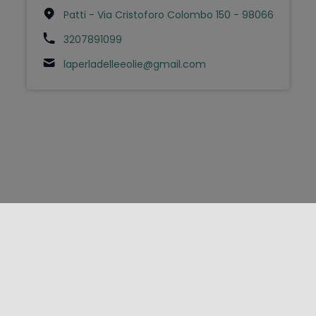
Patti - Via Cristoforo Colombo 150 - 98066
3207891099
laperladelleeolie@gmail.com
FOLLOW US