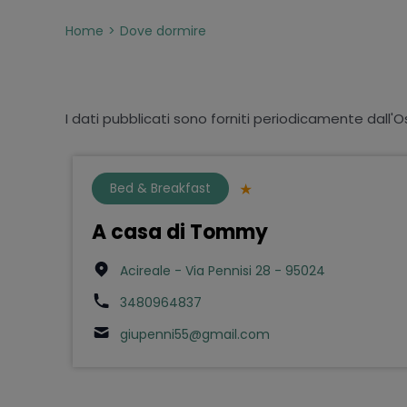
Home
Dove dormire
I dati pubblicati sono forniti periodicamente dall'O
Bed & Breakfast
A casa di Tommy
Acireale - Via Pennisi 28 - 95024
3480964837
giupenni55@gmail.com